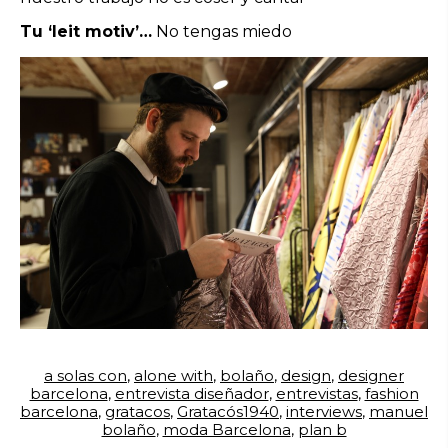
Tu ‘leit motiv’…
No tengas miedo
a solas con
,
alone with
,
bolaño
,
design
,
designer
barcelona
,
entrevista diseñador
,
entrevistas
,
fashion
barcelona
,
gratacos
,
Gratacós1940
,
interviews
,
manuel
bolaño
,
moda Barcelona
,
plan b