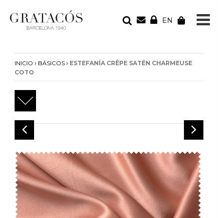
EN
TU PEDIDO
Tu bolsa está vacía
›
›
INICIO
BÁSICOS
ESTEFANÍA CRÊPE SATÉN CHARMEUSE
COTO