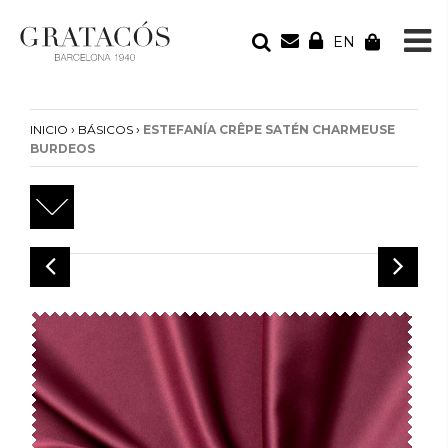
EN
TU PEDIDO
Tu bolsa está vacía
›
›
INICIO
BÁSICOS
ESTEFANÍA CRÊPE SATÉN CHARMEUSE
BURDEOS