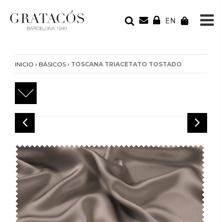
EN
TU PEDIDO
Tu bolsa está vacía
›
›
INICIO
BÁSICOS
TOSCANA TRIACETATO TOSTADO