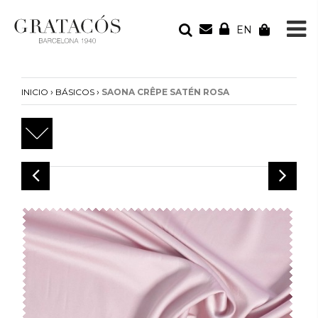
EN
TU PEDIDO
Tu bolsa está vacía
›
›
INICIO
BÁSICOS
SAONA CRÊPE SATÉN ROSA