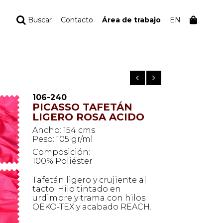
Buscar
Contacto
Área de trabajo
EN
TU PEDIDO
Tu bolsa está vacía
106-240
PICASSO TAFETÁN
LIGERO ROSA ACIDO
Ancho: 154 cms
Peso: 105 gr/ml
Composición:
100% Poliéster
Tafetán ligero y crujiente al
tacto. Hilo tintado en
urdimbre y trama con hilos
OEKO-TEX y acabado REACH.