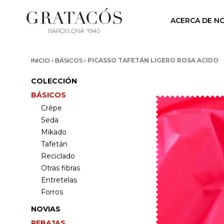
ACERCA DE N
›
›
INICIO
BÁSICOS
PICASSO TAFETÁN LIGERO ROSA ACIDO
COLECCIÓN
BÁSICOS
Crêpe
Seda
Mikado
Tafetán
Reciclado
Otras fibras
Entretelas
Forros
NOVIAS
REBAJAS