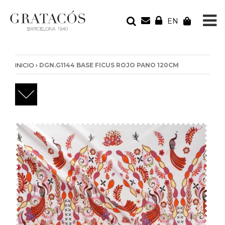
EN
TU PEDIDO
Tu bolsa está vacía
›
INICIO
DGN.G1144 BASE FICUS ROJO PANO 120CM