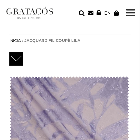
EN
TU PEDIDO
Tu bolsa está vacía
›
INICIO
JACQUARD FIL COUPÈ LILA