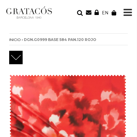
EN
TU PEDIDO
Tu bolsa está vacía
›
INICIO
DGN.G0999 BASE 584 PAN.120 ROJO