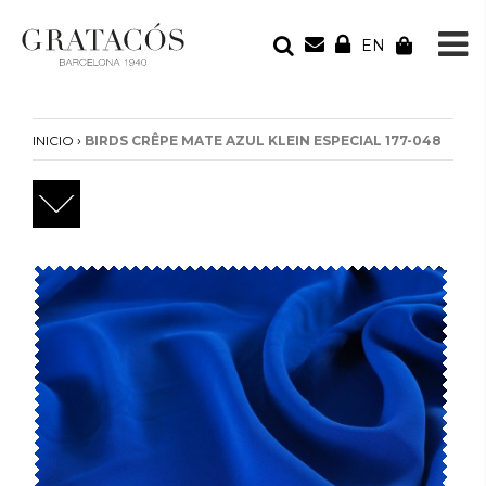
EN
TU PEDIDO
Tu bolsa está vacía
›
INICIO
BIRDS CRÊPE MATE AZUL KLEIN ESPECIAL 177-048