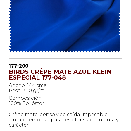
177-200
BIRDS CRÊPE MATE AZUL KLEIN
ESPECIAL 177-048
Ancho: 144 cms
Peso: 300 gr/ml
Composición:
100% Poliéster
Crêpe mate, denso y de caída impecable.
Tintado en pieza para resaltar su estructura y
carácter.