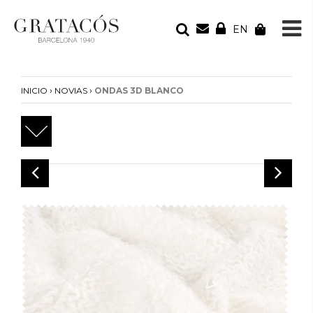
EN
TU PEDIDO
Tu bolsa está vacía
›
›
INICIO
NOVIAS
ONDAS 3D BLANCO