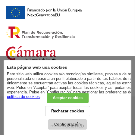
Esta página web usa cookies
Este sitio web utiliza cookies y/o tecnologías similares, propias y de terc
personalizada en base a un perfil elaborado a partir de tus hábitos de
únicamente se encuentran activas las cookies técnicas, aquellas estricta
web. Pulse en “Aceptar” para aceptar todas las cookies y así podamos me
experiencia. Pulse en “Configuración” para gestionar las preferencias de
política de cookies
.
Aceptar cookies
RSC
Rechazar cookies
POLÍTICA DE PRIVACIDAD
AVISO LEGAL
ADVERTENCIA LEGAL
Configuración
CONDICIONES GENERALES
CONDICIONES DE COMPRA