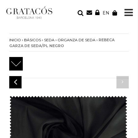
EN
TU PEDIDO
Tu bolsa está vacía
›
›
›
›
INICIO
BÁSICOS
SEDA
ORGANZA DE SEDA
REBECA
GARZA DE SEDA/PL NEGRO