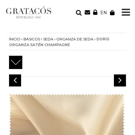
EN
TU PEDIDO
Tu bolsa está vacía
›
›
›
›
INICIO
BÁSICOS
SEDA
ORGANZA DE SEDA
DORIS
ORGANZA SATÉN CHAMPAGNE