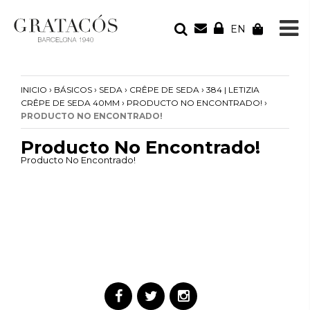
EN
TU PEDIDO
Tu bolsa está vacía
›
›
›
›
INICIO
BÁSICOS
SEDA
CRÊPE DE SEDA
384 | LETIZIA
›
›
CRÊPE DE SEDA 40MM
PRODUCTO NO ENCONTRADO!
PRODUCTO NO ENCONTRADO!
Producto No Encontrado!
Producto No Encontrado!