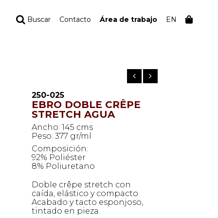
Buscar
Contacto
Área de trabajo
EN
TU PEDIDO
Tu bolsa está vacía
250-025
EBRO DOBLE CRÊPE
STRETCH AGUA
Ancho: 145 cms
Peso: 377 gr/ml
Composición:
92% Poliéster
8% Poliuretano
Doble crêpe stretch con
caída, elástico y compacto.
Acabado y tacto esponjoso,
tintado en pieza.