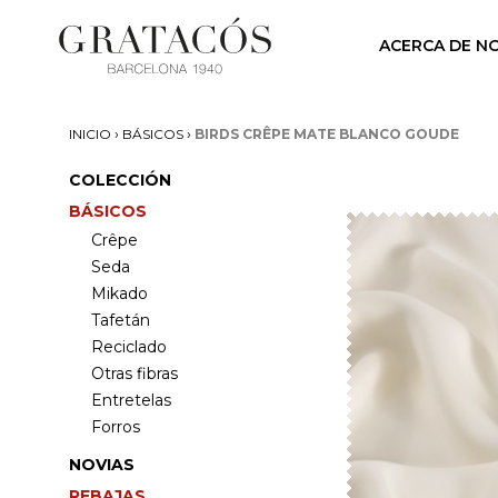
ACERCA DE N
›
›
INICIO
BÁSICOS
BIRDS CRÊPE MATE BLANCO GOUDE
COLECCIÓN
BÁSICOS
Crêpe
Seda
Mikado
Tafetán
Reciclado
Otras fibras
Entretelas
Forros
NOVIAS
REBAJAS