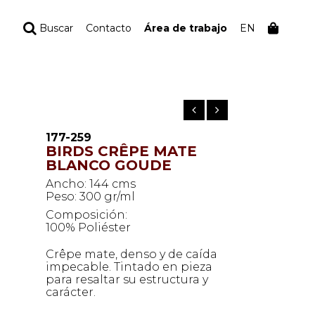
Buscar
Contacto
Área de trabajo
EN
TU PEDIDO
Tu bolsa está vacía
177-259
BIRDS CRÊPE MATE
BLANCO GOUDE
Ancho: 144 cms
Peso: 300 gr/ml
Composición:
100% Poliéster
Crêpe mate, denso y de caída
impecable. Tintado en pieza
para resaltar su estructura y
carácter.