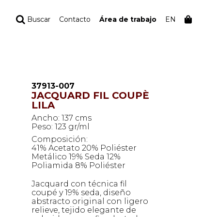
Buscar
Contacto
Área de trabajo
EN
TU PEDIDO
Tu bolsa está vacía
37913-007
JACQUARD FIL COUPÈ
LILA
Ancho: 137 cms
Peso: 123 gr/ml
Composición:
41% Acetato 20% Poliéster
Metálico 19% Seda 12%
Poliamida 8% Poliéster
Jacquard con técnica fil
coupé y 19% seda, diseño
abstracto original con ligero
relieve, tejido elegante de