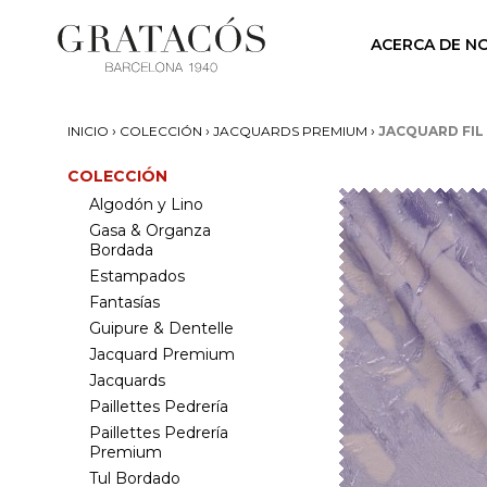
ACERCA DE N
›
›
›
INICIO
COLECCIÓN
JACQUARDS PREMIUM
JACQUARD FIL
COLECCIÓN
Algodón y Lino
Gasa & Organza
Bordada
Estampados
Fantasías
Guipure & Dentelle
Jacquard Premium
Jacquards
Paillettes Pedrería
Paillettes Pedrería
Premium
Tul Bordado