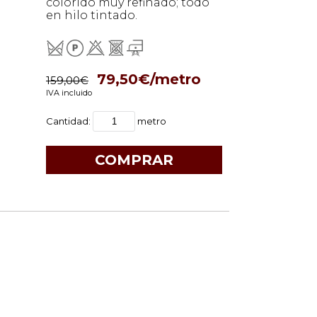
colorido muy refinado; todo
en hilo tintado.
79,50€/metro
159,00€
IVA incluido
Cantidad:
metro