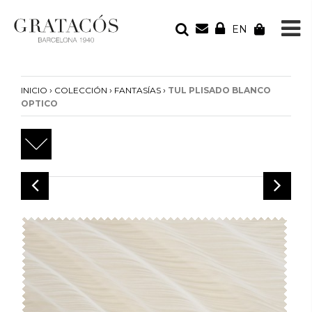
EN
TU PEDIDO
Tu bolsa está vacía
›
›
›
INICIO
COLECCIÓN
FANTASÍAS
TUL PLISADO BLANCO
OPTICO