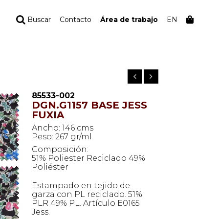
Buscar
Contacto
Área de trabajo
EN
TU PEDIDO
Tu bolsa está vacía
85533-002
DGN.G1157 BASE JESS
FUXIA
Ancho: 146 cms
Peso: 267 gr/ml
Composición:
51% Poliester Reciclado 49%
Poliéster
Estampado en tejido de
garza con PL reciclado. 51%
PLR 49% PL. Artículo E0165
Jess.