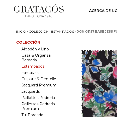
ACERCA DE N
›
›
›
INICIO
COLECCIÓN
ESTAMPADOS
DGN.G1157 BASE JESS F
COLECCIÓN
Algodón y Lino
Gasa & Organza
Bordada
Estampados
Fantasías
Guipure & Dentelle
Jacquard Premium
Jacquards
Paillettes Pedrería
Paillettes Pedrería
Premium
Tul Bordado