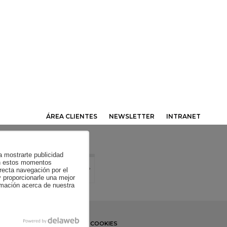
ÁREA CLIENTES
NEWSLETTER
INTRANET
ra mostrarte publicidad
 en estos momentos
recta navegación por el
y proporcionarle una mejor
ormación acerca de nuestra
CONDICIONES DE COMPRA
COOKIES