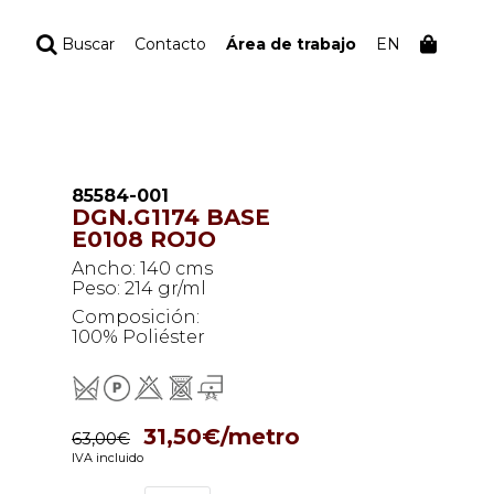
Buscar
Contacto
Área de trabajo
EN
TU PEDIDO
Tu bolsa está vacía
85584-001
DGN.G1174 BASE
E0108 ROJO
Ancho: 140 cms
Peso: 214 gr/ml
Composición:
100% Poliéster
31,50€/metro
63,00€
IVA incluido