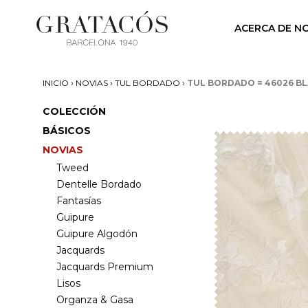
ACERCA DE N
›
›
›
INICIO
NOVIAS
TUL BORDADO
TUL BORDADO = 46026 B
COLECCIÓN
BÁSICOS
NOVIAS
Tweed
Dentelle Bordado
Fantasías
Guipure
Guipure Algodón
Jacquards
Jacquards Premium
Lisos
Organza & Gasa