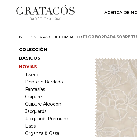
ACERCA DE N
›
›
›
INICIO
NOVIAS
TUL BORDADO
FLOR BORDADA SOBRE TU
COLECCIÓN
BÁSICOS
NOVIAS
Tweed
Dentelle Bordado
Fantasías
Guipure
Guipure Algodón
Jacquards
Jacquards Premium
Lisos
Organza & Gasa