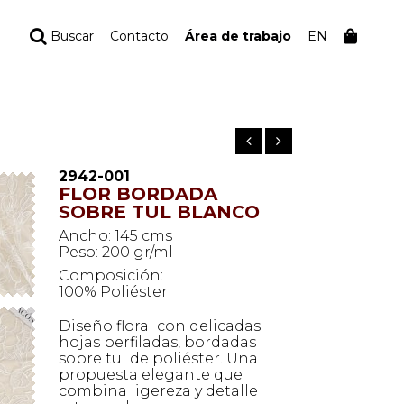
Buscar
Contacto
Área de trabajo
EN
TU PEDIDO
Tu bolsa está vacía
2942-001
FLOR BORDADA
SOBRE TUL BLANCO
Ancho: 145 cms
Peso: 200 gr/ml
Composición:
100% Poliéster
Diseño floral con delicadas
hojas perfiladas, bordadas
sobre tul de poliéster. Una
propuesta elegante que
combina ligereza y detalle