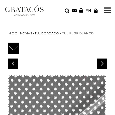
EN
TU PEDIDO
Tu bolsa está vacía
›
›
›
INICIO
NOVIAS
TUL BORDADO
TUL FLOR BLANCO