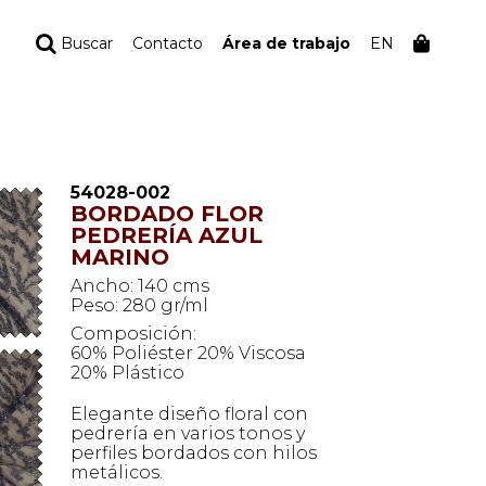
Buscar
Contacto
Área de trabajo
EN
TU PEDIDO
Tu bolsa está vacía
54028-002
BORDADO FLOR
PEDRERÍA AZUL
MARINO
Ancho: 140 cms
Peso: 280 gr/ml
Composición:
60% Poliéster 20% Viscosa
20% Plástico
Elegante diseño floral con
pedrería en varios tonos y
perfiles bordados con hilos
metálicos.