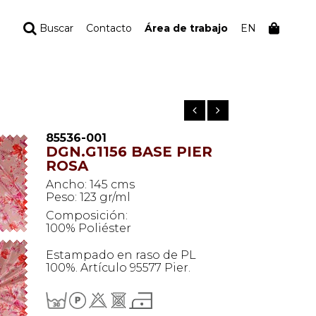
Buscar
Contacto
Área de trabajo
EN
TU PEDIDO
Tu bolsa está vacía
85536-001
DGN.G1156 BASE PIER
ROSA
Ancho: 145 cms
Peso: 123 gr/ml
Composición:
100% Poliéster
Estampado en raso de PL
100%. Artículo 95577 Pier.