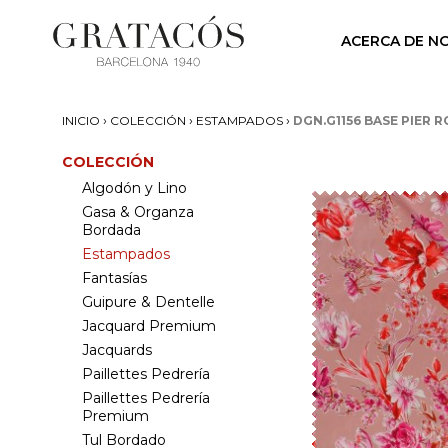
ACERCA DE N
›
›
›
INICIO
COLECCIÓN
ESTAMPADOS
DGN.G1156 BASE PIER 
COLECCIÓN
Algodón y Lino
Gasa & Organza
Bordada
Estampados
Fantasías
Guipure & Dentelle
Jacquard Premium
Jacquards
Paillettes Pedrería
Paillettes Pedrería
Premium
Tul Bordado