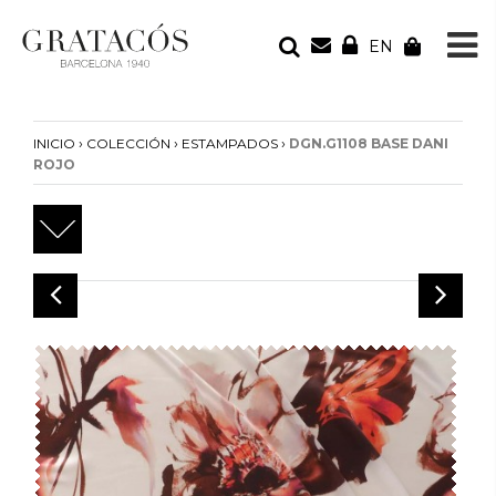
EN
TU PEDIDO
Tu bolsa está vacía
›
›
›
INICIO
COLECCIÓN
ESTAMPADOS
DGN.G1108 BASE DANI
ROJO